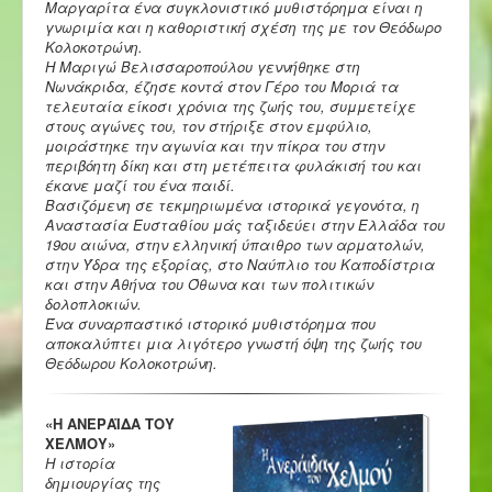
Μαργαρίτα ένα συγκλονιστικό μυθιστόρημα είναι η
γνωριμία και η καθοριστική σχέση της με τον Θεόδωρο
Κολοκοτρώνη.
Η Μαριγώ Βελισσαροπούλου γεννήθηκε στη
Νωνάκριδα, έζησε κοντά στον Γέρο του Μοριά τα
τελευταία είκοσι χρόνια της ζωής του, συμμετείχε
στους αγώνες του, τον στήριξε στον εμφύλιο,
μοιράστηκε την αγωνία και την πίκρα του στην
περιβόητη δίκη και στη μετέπειτα φυλάκισή του και
έκανε μαζί του ένα παιδί.
Βασιζόμενη σε τεκμηριωμένα ιστορικά γεγονότα, η
Αναστασία Ευσταθίου μάς ταξιδεύει στην Ελλάδα του
19ου αιώνα, στην ελληνική ύπαιθρο των αρματολών,
στην Ύδρα της εξορίας, στο Ναύπλιο του Καποδίστρια
και στην Αθήνα του Όθωνα και των πολιτικών
δολοπλοκιών.
Ένα συναρπαστικό ιστορικό μυθιστόρημα που
αποκαλύπτει μια λιγότερο γνωστή όψη της ζωής του
Θεόδωρου Κολοκοτρώνη.
«Η ΑΝΕΡΑΪΔΑ ΤΟΥ
ΧΕΛΜΟΥ»
Η ιστορία
δημιουργίας της