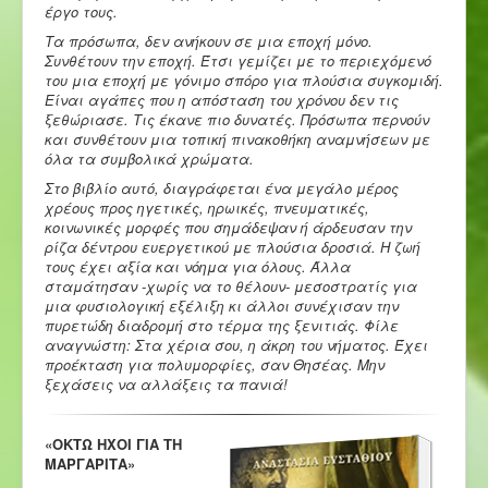
έργο τους.
Τα πρόσωπα, δεν ανήκουν σε μια εποχή μόνο.
Συνθέτουν την εποχή. Έτσι γεμίζει με το περιεχόμενό
του μια εποχή με γόνιμο σπόρο για πλούσια συγκομιδή.
Είναι αγάπες που η απόσταση του χρόνου δεν τις
ξεθώριασε. Τις έκανε πιο δυνατές. Πρόσωπα περνούν
και συνθέτουν μια τοπική πινακοθήκη αναμνήσεων με
όλα τα συμβολικά χρώματα.
Στο βιβλίο αυτό, διαγράφεται ένα μεγάλο μέρος
χρέους προς ηγετικές, ηρωικές, πνευματικές,
κοινωνικές μορφές που σημάδεψαν ή άρδευσαν την
ρίζα δέντρου ευεργετικού με πλούσια δροσιά. Η ζωή
τους έχει αξία και νόημα για όλους. Άλλα
σταμάτησαν -χωρίς να το θέλουν- μεσοστρατίς για
μια φυσιολογική εξέλιξη κι άλλοι συνέχισαν την
πυρετώδη διαδρομή στο τέρμα της ξενιτιάς. Φίλε
αναγνώστη: Στα χέρια σου, η άκρη του νήματος. Έχει
προέκταση για πολυμορφίες, σαν Θησέας. Μην
ξεχάσεις να αλλάξεις τα πανιά!
«ΟΚΤΩ ΗΧΟΙ ΓΙΑ ΤΗ
ΜΑΡΓΑΡΙΤΑ»