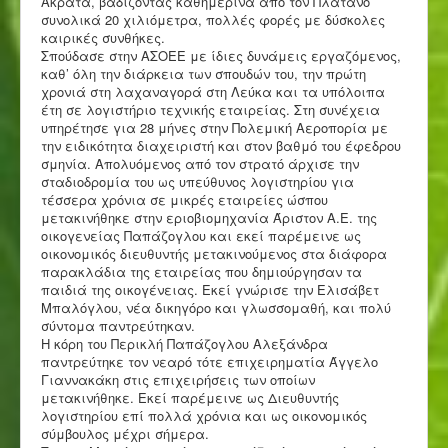
Ακράτα, βαδίζοντας καθημερινά από τον Πλάτανο
συνολικά 20 χιλιόμετρα, πολλές φορές με δύσκολες
καιρικές συνθήκες.
Σπούδασε στην ΑΣΟΕΕ με ίδιες δυνάμεις εργαζόμενος,
καθ’ όλη την διάρκεια των σπουδών του, την πρώτη
χρονιά στη λαχαναγορά στη Λεύκα και τα υπόλοιπα
έτη σε λογιστήριο τεχνικής εταιρείας. Στη συνέχεια
υπηρέτησε για 28 μήνες στην Πολεμική Αεροπορία με
την ειδικότητα διαχειριστή και στον βαθμό του έφεδρου
σμηνία. Απολυόμενος από τον στρατό άρχισε την
σταδιοδρομία του ως υπεύθυνος λογιστηρίου για
τέσσερα χρόνια σε μικρές εταιρείες ώσπου
μετακινήθηκε στην εριοβιομηχανία Άριστον Α.Ε. της
οικογενείας Παπάζογλου και εκεί παρέμεινε ως
οικονομικός διευθυντής μετακινούμενος στα διάφορα
παρακλάδια της εταιρείας που δημιούργησαν τα
παιδιά της οικογένειας. Εκεί γνώρισε την Ελισάβετ
Μπαλόγλου, νέα δικηγόρο και γλωσσομαθή, και πολύ
σύντομα παντρεύτηκαν.
Η κόρη του Περικλή Παπάζογλου Αλεξάνδρα
παντρεύτηκε τον νεαρό τότε επιχειρηματία Άγγελο
Γιαννακάκη στις επιχειρήσεις των οποίων
μετακινήθηκε. Εκεί παρέμεινε ως Διευθυντής
λογιστηρίου επί πολλά χρόνια και ως οικονομικός
σύμβουλος μέχρι σήμερα.