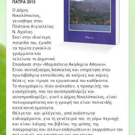
ΠΑΤΡΑ 2013
Ο Δήμος
Νικολόπουλος,
γεννήθηκε στον
Πλάτανο Αιγιαλείας
Ν. Αχαΐας.
Εκεί στην ιδιαίτερη
πατρίδα του, έμαθε
τα πρώτα εγκύκλια
γράμματα και
τελείωσε το Δημοτικό.
Σπούδασε στην «Μαράσλειο Ακαδημία Αθηνών».
Είναι συνταξιούχος δάσκαλος και υπηρέτησε στην
πρωτοβάθμια εκπαίδευση, σε καίριες και κύριες
θέσεις και τίμησε τα εργασιακά του καθήκοντα.
Το συγγράφειν, ήταν ανέκαθεν, η προσφιλής του
ενασχόληση, που τον αυτοπροσδιόριζε και
αυτοπροσδιορίζει, γιατί ο Δήμος Νικολόπουλος, είναι
πολυγραφότατος και η γραφή του είναι πολυειδής
κατά κοινή ομολογία.
Θέλγεται και φλέγεται, από ανέκπτωτα
ενδιαφέροντα, για τη γενέτειρά του, τη γύρω περιοχή
και είναι λάτρης του βιβλίου, της φύσης, της
λαογραφίας και άλλων εκδηλώσεων κι εκφράσεων του
πολιτισμού, της επιστήμης και της τέχνης.